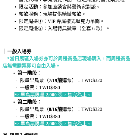
•
限定活動：參加座談會與藝術家對談。
•
餐飲服務：現場提供精緻餐飲。
•
限定周邊①：VIP 專屬樣式壓克力吊飾。
•
限定周邊②：入場特典徽章（全套 6 款）。
｜一般入場券
*當日展區入場券亦可於周邊商品店現場購入，而周邊商品
店無需購票即可自由入場。
•
第一階段
：
◦ 限量早鳥票（
7/19前
購票）：TWD$320
◦ 一般票：TWD$380
※ 早鳥票限量
2,000
張，售完為止。
• 第二階段：
◦ 限量早鳥票（
8/16前
購票）：TWD$320
◦ 一般票：TWD$380
※ 早鳥票限量
2,000
張，售完為止。