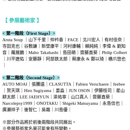
【 參展藝術家 】
< 第一階段（First Stage）>
Aruta Soup ｜山下千里｜仲衿香｜FACE｜北川宏人｜有村佳奈｜
寺田克也｜谷敷謙｜新埜康平｜河村康輔｜賴純純｜李偉 & 劉知
音｜羅展鵬｜Maho Takahashi｜島田萌｜齋藤直葵｜Philip Colbert
｜川平遼佑｜安藤靜｜阿部鉄太郎｜蔡康永 & 鄭以琦｜橋爪悠也
｜
< 第二階段（Second Stage）>
AUTO MOAI｜張騰遠｜CLASUTTA｜Fabien Verschaere｜feebee
｜贺天琪｜Hiro Sugiyama｜姜淼｜JUN OSON｜伊藤桂司｜星山
耕太郎｜LEE JAEHYUN｜梁祐寧｜山口真人｜齋藤直葵｜
Narcolepsy1999｜ONOTAKU｜Shigeki Matsuyama｜永島信也｜
廣瀬祥子｜後智仁｜吳霜｜川島優｜
※部分作品將於前後兩階段共同展出。
※參展藝術家名單可能會有所變動。