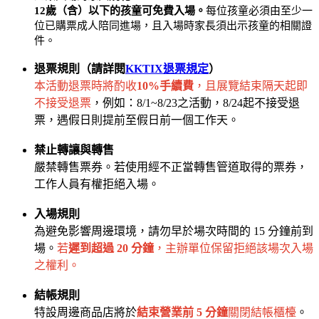
12歲（含）以下的孩童可免費入場。
每位孩童必須由至少一
位已購票成人陪同進場，且入場時家長須出示孩童的相關證
件。
退票規則（請詳閱
KKTIX退票規定
）
本活動退票時將酌收
10%手續費
，且展覽結束隔天起即
不接受退票
，例如：8/1~8/23之活動，8/24起不接受退
票，遇假日則提前至假日前一個工作天。
禁止轉讓與轉售
嚴禁轉售票券。若使用經不正當轉售管道取得的票券，
工作人員有權拒絕入場。
入場規則
為避免影響周邊環境，請勿早於場次時間的 15 分鐘前到
場。
若
遲到超過 20 分鐘
，主辦單位保留拒絕該場次入場
之權利。
結帳規則
特設周邊商品店將於
結束營業前 5 分鐘
關閉結帳櫃檯
。