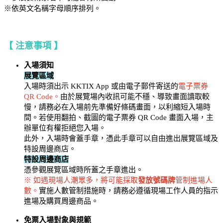
※依英文名稱字母順序排列。
【 注意事項 】
入場須知
展覽區域
入場時須出示 KKTIX App 或由電子郵件寄送的
電子票券
QR Code。
由於展覽場內收訊可能不穩、導致畫面讀取較
慢，請務必在入場前先準備好條碼畫面，以利縮短入場時
間。若使用翻拍、截圖的電子票券 QR Code 畫面入場，主
辦單位有權拒絕您入場。
此外，入場時會蓋手章，憑此手章可以自由進出展覽區域及
特設周邊商店。
特設周邊商店
憑參觀展覽區域時所蓋之手章進出。
※ 如遇現場人潮眾多，將可能採取
發放號碼牌
管制進場人
數。
實施人數管制措施時，請務必遵循現場工作人員的指示
進場及購買周邊商品。
免票入場對象與規範