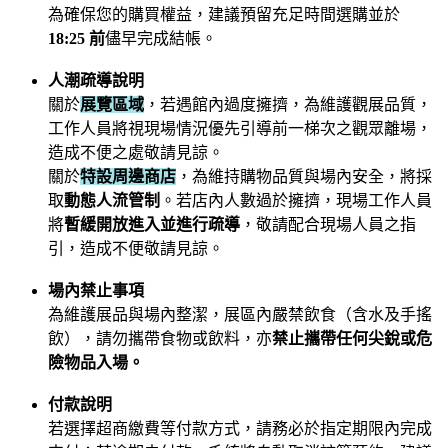
為確保您的購買權益，建議預留充足時間選購並於
18:25 前
儘早完成結帳。
人潮疏導說明
關於
展覽區域
，若遇館內過度擁擠，為維護觀展品質，
工作人員將視現場情況優先引導前一梯次之觀眾離場，
造成不便之處敬請見諒。
關於
特設周邊商店
，為維持購物品質與場內安全，將採
取
動態人流管制
。若店內人數過於擁擠，現場工作人員
將
暫緩開放進入並進行疏導
，敬請配合現場人員之指
引，造成不便敬請見諒。
場內禁止事項
為維護展品與場內整潔，展區內嚴禁飲食（含水及手搖
飲），請勿攜帶食物或飲料，亦
禁止攜帶任何尖銳或危
險物品入場。
付款說明
若選擇超商繳費等付款方式，請務必於指定期限內完成