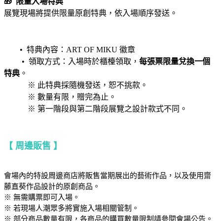
🎁
限量入場特典
展覽現場將提供限量原創特典，依入場順序發送。
• 特典內容：ART OF MIKU 徽章
• 領取方式：入場時於櫃檯領取，
每張票限量兌換一個
特典
。
※ 此特典採隨機發送，恕不挑款。
※ 數量有限，贈完為止。
※ 第一階段與第二階段展覽之設計款式不同。
【 周邊販售 】
會場內的特設周邊商店將販售當期展出的藝術作品，以及使用齋
藤直葵作品設計的原創商品。
※ 無需購票即可入場。
※ 若現場人潮眾多將實施入場相關管制。
※ 部分商品數量有限，各商品的購買數量限制請參閱會場公告。