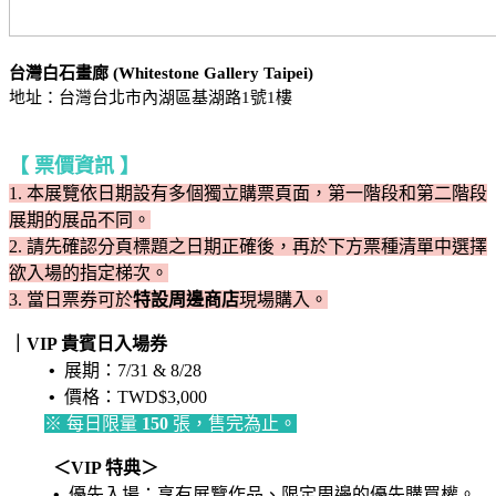
台灣白石畫廊 (Whitestone Gallery Taipei)
地址：台灣台北市內湖區基湖路1號1樓
【 票價資訊 】
1. 本展覽依日期設有多個獨立購票頁面，第一階段和第二階段
展期的展品不同。
2. 請先確認分頁標題之日期正確後，再於下方票種清單中選擇
欲入場的指定梯次。
3.
當日票券可於
特設周邊商店
現場購入
。
｜VIP 貴賓日入場券
•
展期：7/31 & 8/28
•
價格：TWD$3,000
※ 每日限量
150
張，售完為止。
＜VIP 特典＞
•
優先入場：享有展覽作品、限定周邊的優先購買權。