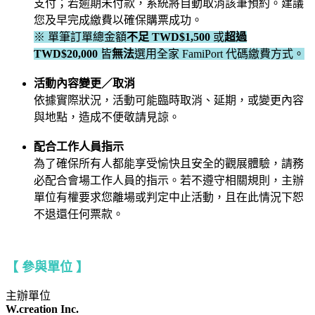
支付；若逾期未付款，系統將自動取消該筆預約。建議
您及早完成繳費以確保購票成功。
※ 單筆訂單總金額
不足
TWD$1,500
或
超過
TWD$20,000
皆
無法
選用全家 FamiPort 代碼繳費方式。
活動內容變更／取消
依據實際狀況，活動可能臨時取消、延期，或變更內容
與地點，造成不便敬請見諒。
配合工作人員指示
為了確保所有人都能享受愉快且安全的觀展體驗，請務
必配合會場工作人員的指示。若不遵守相關規則，主辦
單位有權要求您離場或判定中止活動，且在此情況下恕
不退還任何票款。
【 參與單位 】
主辦單位
W.creation Inc.