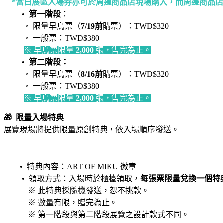
*當日展區入場券亦可於周邊商品店現場購入，而周邊商品店
•
第一階段
：
◦ 限量早鳥票（
7/19前
購票）：TWD$320
◦ 一般票：TWD$380
※ 早鳥票限量
2,000
張，售完為止。
• 第二階段：
◦ 限量早鳥票（
8/16前
購票）：TWD$320
◦ 一般票：TWD$380
※ 早鳥票限量
2,000
張，售完為止。
🎁
限量入場特典
展覽現場將提供限量原創特典，依入場順序發送。
• 特典內容：ART OF MIKU 徽章
• 領取方式：入場時於櫃檯領取，
每張票限量兌換一個特
※ 此特典採隨機發送，恕不挑款。
※ 數量有限，贈完為止。
※ 第一階段與第二階段展覽之設計款式不同。