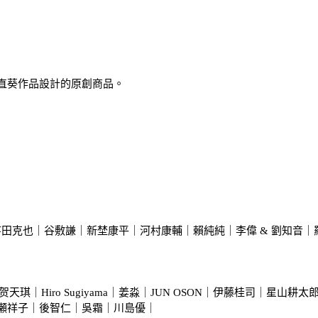
直葵作品設計的原創商品。
田克也｜谷敷謙｜新埜康平｜河村康輔｜賴純純｜李偉 & 劉知音｜羅展鵬｜Mah
feebee｜贺天琪｜Hiro Sugiyama｜姜淼｜JUN OSON｜伊藤桂司
永島信也｜廣瀬祥子｜後智仁｜吳霜｜川島優｜