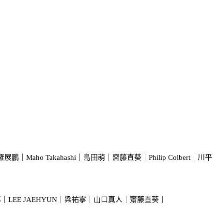
o Takahashi｜島田萌｜齋藤直葵｜Philip Colbert｜川平
｜星山耕太郎｜LEE JAEHYUN｜梁祐寧｜山口真人｜齋藤直葵｜