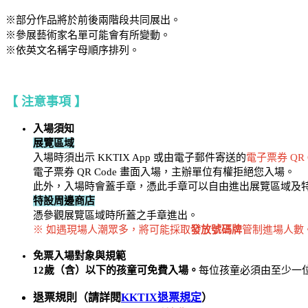
※部分作品將於前後兩階段共同展出。
※參展藝術家名單可能會有所變動。
※依英文名稱字母順序排列。
【 注意事項 】
入場須知
展覽區域
入場時須出示 KKTIX App 或由電子郵件寄送的
電子票券 QR 
電子票券 QR Code 畫面入場，主辦單位有權拒絕您入場。
此外，入場時會蓋手章，憑此手章可以自由進出展覽區域及
特設周邊商店
憑參觀展覽區域時所蓋之手章進出。
※ 如遇現場人潮眾多，將可能採取
發放號碼牌
管制進場人數
免票入場對象與規範
12歲（含）以下的孩童可免費入場。
每位孩童必須由至少一
退票規則（請詳閱
KKTIX退票規定
）