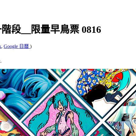
第一階段＿限量早鳥票 0816
k
,
Google 日曆
)
.