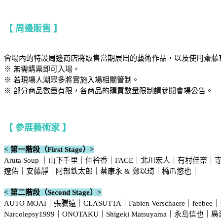
【 周邊販售 】
會場內的特設周邊商店將販售當期展出的藝術作品，以及使用齋藤
※ 無需購票即可入場。
※ 若現場人潮眾多將實施入場相關管制。
※ 部分商品數量有限，各商品的購買數量限制請參閱會場公告。
【 參展藝術家 】
< 第一階段（First Stage）>
Aruta Soup ｜山下千里｜仲衿香｜FACE｜北川宏人｜有村佳奈｜寺
遼佑｜安藤靜｜阿部鉄太郎｜蔡康永 & 鄭以琦｜橋爪悠也｜
< 第二階段（Second Stage）>
AUTO MOAI｜張騰遠｜CLASUTTA｜Fabien Verschaere｜
Narcolepsy1999｜ONOTAKU｜Shigeki Matsuyama｜