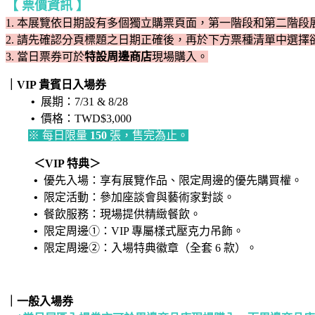
【 票價資訊 】
1. 本展覽依日期設有多個獨立購票頁面，第一階段和第二階段
2. 請先確認分頁標題之日期正確後，再於下方票種清單中選擇
3.
當日票券可於
特設周邊商店
現場購入
。
｜VIP 貴賓日入場券
•
展期：7/31 & 8/28
•
價格：TWD$3,000
※ 每日限量
150
張，售完為止。
＜VIP 特典＞
•
優先入場：享有展覽作品、限定周邊的優先購買權。
•
限定活動：參加座談會與藝術家對談。
•
餐飲服務：現場提供精緻餐飲。
•
限定周邊①：VIP 專屬樣式壓克力吊飾。
•
限定周邊②：入場特典徽章（全套 6 款）。
｜一般入場券