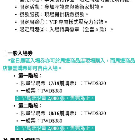
•
限定活動：參加座談會與藝術家對談。
•
餐飲服務：現場提供精緻餐飲。
•
限定周邊①：VIP 專屬樣式壓克力吊飾。
•
限定周邊②：入場特典徽章（全套 6 款）。
｜一般入場券
*當日展區入場券亦可於周邊商品店現場購入，而周邊商品
店無需購票即可自由入場。
•
第一階段
：
◦ 限量早鳥票（
7/19前
購票）：TWD$320
◦ 一般票：TWD$380
※ 早鳥票限量
2,000
張，售完為止。
• 第二階段：
◦ 限量早鳥票（
8/16前
購票）：TWD$320
◦ 一般票：TWD$380
※ 早鳥票限量
2,000
張，售完為止。