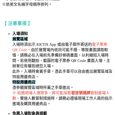
※依英文名稱字母順序排列。
【 注意事項 】
入場須知
展覽區域
入場時須出示 KKTIX App 或由電子郵件寄送的
電子票券
QR Code。
由於展覽場內收訊可能不穩、導致畫面讀取較
慢，請務必在入場前先準備好條碼畫面，以利縮短入場時
間。若使用翻拍、截圖的電子票券 QR Code 畫面入場，主
辦單位有權拒絕您入場。
此外，入場時會蓋手章，憑此手章可以自由進出展覽區域及
特設周邊商店。
特設周邊商店
憑參觀展覽區域時所蓋之手章進出。
※ 如遇現場人潮眾多，將可能採取
發放號碼牌
管制進場人
數。
實施人數管制措施時，請務必遵循現場工作人員的指示
進場及購買周邊商品。
免票入場對象與規範