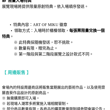
🎁
限量入場特典
展覽現場將提供限量原創特典，依入場順序發送。
• 特典內容：ART OF MIKU 徽章
• 領取方式：入場時於櫃檯領取，
每張票限量兌換一個
特典
。
※ 此特典採隨機發送，恕不挑款。
※ 數量有限，贈完為止。
※ 第一階段與第二階段展覽之設計款式不同。
【 周邊販售 】
會場內的特設周邊商店將販售當期展出的藝術作品，以及使用齋
藤直葵作品設計的原創商品。
※ 無需購票即可入場。
※ 若現場人潮眾多將實施入場相關管制。
※ 部分商品數量有限，各商品的購買數量限制請參閱會場公告。