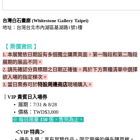
台灣白石畫廊 (Whitestone Gallery Taipei)
地址：台灣台北市內湖區基湖路1號1樓
【 票價資訊 】
1. 本展覽依日期設有多個獨立購票頁面，第一階段和第二階段
展期的展品不同。
2. 請先確認分頁標題之日期正確後，再於下方票種清單中選擇
欲入場的指定梯次。
3.
當日票券可於
特設周邊商店
現場購入
。
｜VIP 貴賓日入場券
•
展期：7/31 & 8/28
•
價格：TWD$3,000
※ 每日限量
150
張，售完為止。
＜VIP 特典＞
•
優先入場：享有展覽作品、限定周邊的優先購買權。