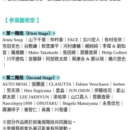
【 參展藝術家 】
< 第一階段（First Stage）>
Aruta Soup ｜山下千里｜仲衿香｜FACE｜北川宏人｜有村佳奈｜
寺田克也｜谷敷謙｜新埜康平｜河村康輔｜賴純純｜李偉 & 劉知
音｜羅展鵬｜Maho Takahashi｜島田萌｜齋藤直葵｜Philip Colbert
｜川平遼佑｜安藤靜｜阿部鉄太郎｜蔡康永 & 鄭以琦｜橋爪悠也
｜
< 第二階段（Second Stage）>
AUTO MOAI｜張騰遠｜CLASUTTA｜Fabien Verschaere｜feebee
｜贺天琪｜Hiro Sugiyama｜姜淼｜JUN OSON｜伊藤桂司｜星山
耕太郎｜LEE JAEHYUN｜梁祐寧｜山口真人｜齋藤直葵｜
Narcolepsy1999｜ONOTAKU｜Shigeki Matsuyama｜永島信也｜
廣瀬祥子｜後智仁｜吳霜｜川島優｜
※部分作品將於前後兩階段共同展出。
※參展藝術家名單可能會有所變動。