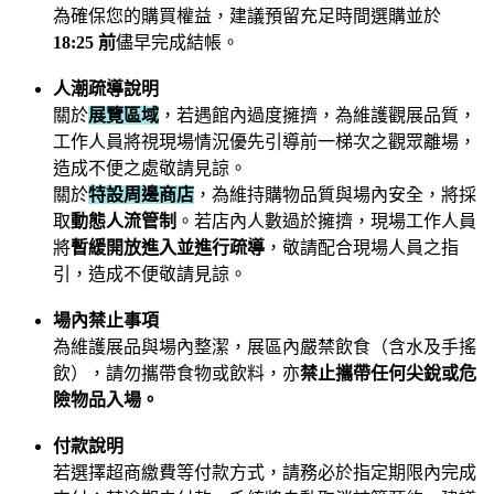
為確保您的購買權益，建議預留充足時間選購並於
18:25 前
儘早完成結帳。
人潮疏導說明
關於
展覽區域
，若遇館內過度擁擠，為維護觀展品質，
工作人員將視現場情況優先引導前一梯次之觀眾離場，
造成不便之處敬請見諒。
關於
特設周邊商店
，為維持購物品質與場內安全，將採
取
動態人流管制
。若店內人數過於擁擠，現場工作人員
將
暫緩開放進入並進行疏導
，敬請配合現場人員之指
引，造成不便敬請見諒。
場內禁止事項
為維護展品與場內整潔，展區內嚴禁飲食（含水及手搖
飲），請勿攜帶食物或飲料，亦
禁止攜帶任何尖銳或危
險物品入場。
付款說明
若選擇超商繳費等付款方式，請務必於指定期限內完成