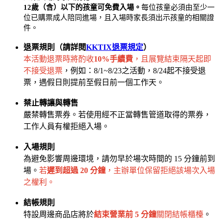
12歲（含）以下的孩童可免費入場。
每位孩童必須由至少一
位已購票成人陪同進場，且入場時家長須出示孩童的相關證
件。
退票規則（請詳閱
KKTIX退票規定
）
本活動退票時將酌收
10%手續費
，且展覽結束隔天起即
不接受退票
，例如：8/1~8/23之活動，8/24起不接受退
票，遇假日則提前至假日前一個工作天。
禁止轉讓與轉售
嚴禁轉售票券。若使用經不正當轉售管道取得的票券，
工作人員有權拒絕入場。
入場規則
為避免影響周邊環境，請勿早於場次時間的 15 分鐘前到
場。
若
遲到超過 20 分鐘
，主辦單位保留拒絕該場次入場
之權利。
結帳規則
特設周邊商品店將於
結束營業前 5 分鐘
關閉結帳櫃檯
。