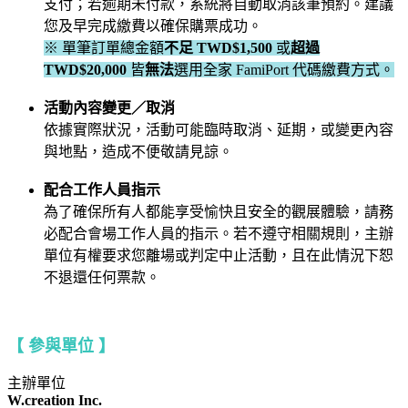
支付；若逾期未付款，系統將自動取消該筆預約。建議
您及早完成繳費以確保購票成功。
※ 單筆訂單總金額
不足
TWD$1,500
或
超過
TWD$20,000
皆
無法
選用全家 FamiPort 代碼繳費方式。
活動內容變更／取消
依據實際狀況，活動可能臨時取消、延期，或變更內容
與地點，造成不便敬請見諒。
配合工作人員指示
為了確保所有人都能享受愉快且安全的觀展體驗，請務
必配合會場工作人員的指示。若不遵守相關規則，主辦
單位有權要求您離場或判定中止活動，且在此情況下恕
不退還任何票款。
【 參與單位 】
主辦單位
W.creation Inc.