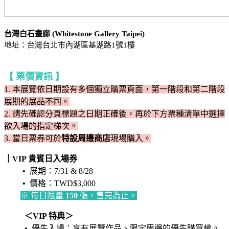
台灣白石畫廊 (Whitestone Gallery Taipei)
地址：台灣台北市內湖區基湖路1號1樓
【 票價資訊 】
1. 本展覽依日期設有多個獨立購票頁面，第一階段和第二階段
展期的展品不同。
2. 請先確認分頁標題之日期正確後，再於下方票種清單中選擇
欲入場的指定梯次。
3.
當日票券可於
特設周邊商店
現場購入
。
｜VIP 貴賓日入場券
•
展期：7/31 & 8/28
•
價格：TWD$3,000
※ 每日限量
150
張，售完為止。
＜VIP 特典＞
•
優先入場：享有展覽作品、限定周邊的優先購買權。