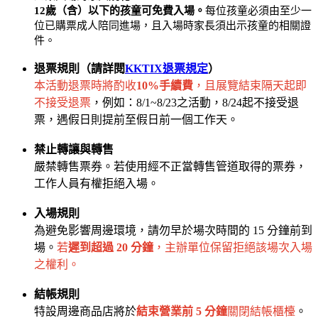
12歲（含）以下的孩童可免費入場。
每位孩童必須由至少一
位已購票成人陪同進場，且入場時家長須出示孩童的相關證
件。
退票規則（請詳閱
KKTIX退票規定
）
本活動退票時將酌收
10%手續費
，且展覽結束隔天起即
不接受退票
，例如：8/1~8/23之活動，8/24起不接受退
票，遇假日則提前至假日前一個工作天。
禁止轉讓與轉售
嚴禁轉售票券。若使用經不正當轉售管道取得的票券，
工作人員有權拒絕入場。
入場規則
為避免影響周邊環境，請勿早於場次時間的 15 分鐘前到
場。
若
遲到超過 20 分鐘
，主辦單位保留拒絕該場次入場
之權利。
結帳規則
特設周邊商品店將於
結束營業前 5 分鐘
關閉結帳櫃檯
。