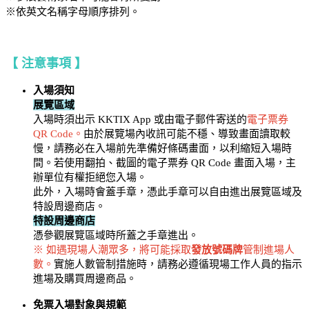
※依英文名稱字母順序排列。
【 注意事項 】
入場須知
展覽區域
入場時須出示 KKTIX App 或由電子郵件寄送的
電子票券
QR Code。
由於展覽場內收訊可能不穩、導致畫面讀取較
慢，請務必在入場前先準備好條碼畫面，以利縮短入場時
間。若使用翻拍、截圖的電子票券 QR Code 畫面入場，主
辦單位有權拒絕您入場。
此外，入場時會蓋手章，憑此手章可以自由進出展覽區域及
特設周邊商店。
特設周邊商店
憑參觀展覽區域時所蓋之手章進出。
※ 如遇現場人潮眾多，將可能採取
發放號碼牌
管制進場人
數。
實施人數管制措施時，請務必遵循現場工作人員的指示
進場及購買周邊商品。
免票入場對象與規範