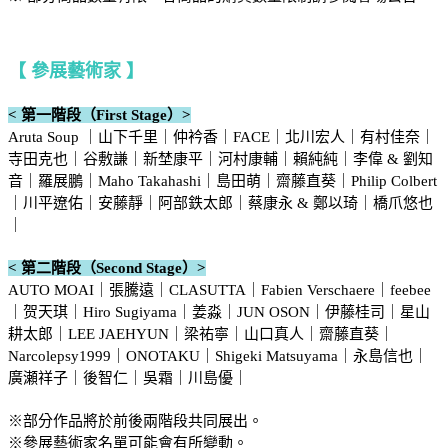
【 參展藝術家 】
< 第一階段（First Stage）>
Aruta Soup ｜山下千里｜仲衿香｜FACE｜北川宏人｜有村佳奈｜
寺田克也｜谷敷謙｜新埜康平｜河村康輔｜賴純純｜李偉 & 劉知
音｜羅展鵬｜Maho Takahashi｜島田萌｜齋藤直葵｜Philip Colbert
｜川平遼佑｜安藤靜｜阿部鉄太郎｜蔡康永 & 鄭以琦｜橋爪悠也
｜
< 第二階段（Second Stage）>
AUTO MOAI｜張騰遠｜CLASUTTA｜Fabien Verschaere｜feebee
｜贺天琪｜Hiro Sugiyama｜姜淼｜JUN OSON｜伊藤桂司｜星山
耕太郎｜LEE JAEHYUN｜梁祐寧｜山口真人｜齋藤直葵｜
Narcolepsy1999｜ONOTAKU｜Shigeki Matsuyama｜永島信也｜
廣瀬祥子｜後智仁｜吳霜｜川島優｜
※部分作品將於前後兩階段共同展出。
※參展藝術家名單可能會有所變動。