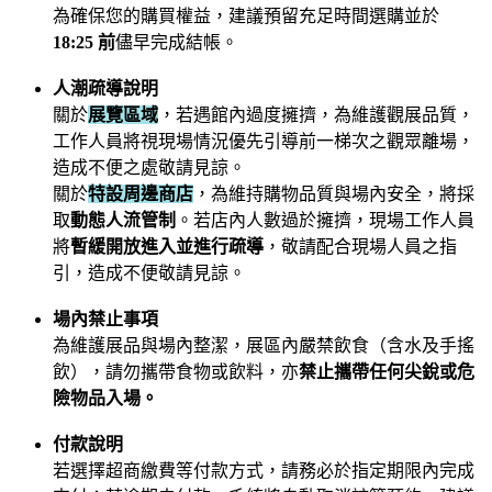
為確保您的購買權益，建議預留充足時間選購並於
18:25 前
儘早完成結帳。
人潮疏導說明
關於
展覽區域
，若遇館內過度擁擠，為維護觀展品質，
工作人員將視現場情況優先引導前一梯次之觀眾離場，
造成不便之處敬請見諒。
關於
特設周邊商店
，為維持購物品質與場內安全，將採
取
動態人流管制
。若店內人數過於擁擠，現場工作人員
將
暫緩開放進入並進行疏導
，敬請配合現場人員之指
引，造成不便敬請見諒。
場內禁止事項
為維護展品與場內整潔，展區內嚴禁飲食（含水及手搖
飲），請勿攜帶食物或飲料，亦
禁止攜帶任何尖銳或危
險物品入場。
付款說明
若選擇超商繳費等付款方式，請務必於指定期限內完成