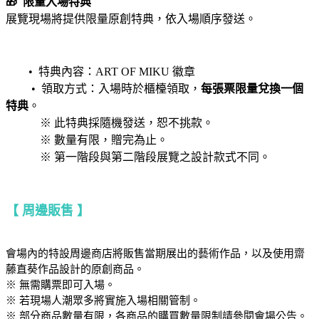
🎁
限量入場特典
展覽現場將提供限量原創特典，依入場順序發送。
• 特典內容：ART OF MIKU 徽章
• 領取方式：入場時於櫃檯領取，
每張票限量兌換一個
特典
。
※ 此特典採隨機發送，恕不挑款。
※ 數量有限，贈完為止。
※ 第一階段與第二階段展覽之設計款式不同。
【 周邊販售 】
會場內的特設周邊商店將販售當期展出的藝術作品，以及使用齋
藤直葵作品設計的原創商品。
※ 無需購票即可入場。
※ 若現場人潮眾多將實施入場相關管制。
※ 部分商品數量有限，各商品的購買數量限制請參閱會場公告。