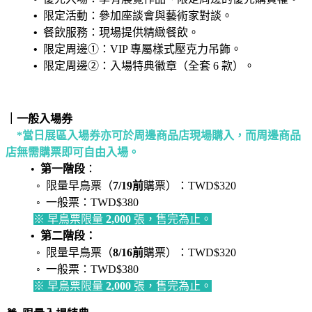
•
限定活動：參加座談會與藝術家對談。
•
餐飲服務：現場提供精緻餐飲。
•
限定周邊①：VIP 專屬樣式壓克力吊飾。
•
限定周邊②：入場特典徽章（全套 6 款）。
｜一般入場券
*當日展區入場券亦可於周邊商品店現場購入，而周邊商品
店無需購票即可自由入場。
•
第一階段
：
◦ 限量早鳥票（
7/19前
購票）：TWD$320
◦ 一般票：TWD$380
※ 早鳥票限量
2,000
張，售完為止。
• 第二階段：
◦ 限量早鳥票（
8/16前
購票）：TWD$320
◦ 一般票：TWD$380
※ 早鳥票限量
2,000
張，售完為止。