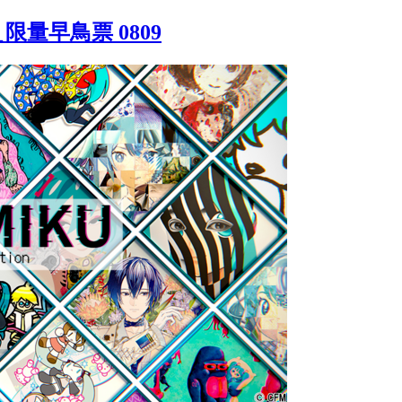
＿限量早鳥票 0809